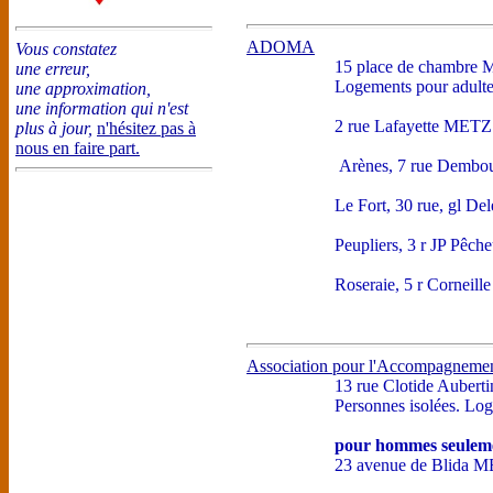
ADOMA
Vous constatez
15 place de chambre
une erreur,
Logements pour adulte
une approximation,
une information qui n'est
2 rue Lafayette METZ
plus à jour,
n'hésitez pas à
nous en faire part.
Arènes, 7 rue Dembo
Le Fort, 30 rue, gl D
Peupliers, 3 r JP Pêc
Roseraie, 5 r Corneil
Association pour l'Accompagnement
13 rue Clotide Auber
Personnes isolées. Lo
pour hommes seulem
23 avenue de Blida 