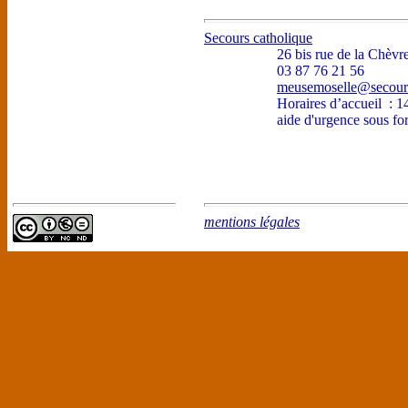
Secours catholique
26 bis rue de la Chè
03 87 76 21 56
meusemoselle@secours
Horaires d’accueil : 1
aide d'urgence sous fo
mentions légales