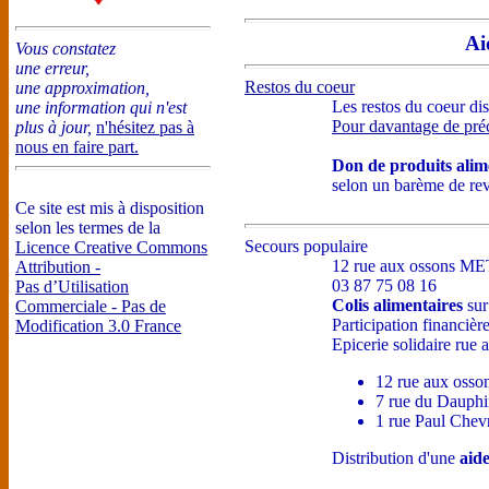
Ai
Vous constatez
une erreur,
Restos du coeur
une approximation,
Les restos du coeur dis
une information qui n'est
Pour davantage de préci
plus à jour,
n'hésitez pas à
nous en faire part.
Don de produits alim
selon un barème de re
Ce site est mis à disposition
selon les termes de la
Secours populaire
Licence Creative Commons
12 rue aux ossons M
Attribution -
03 87 75 08 16
Pas d’Utilisation
Colis alimentaires
sur
Commerciale - Pas de
Participation financièr
Modification 3.0 France
Epicerie solidaire rue 
12 rue aux osson
7 rue du Dauphi
1 rue Paul Chevr
Distribution d'une
aide