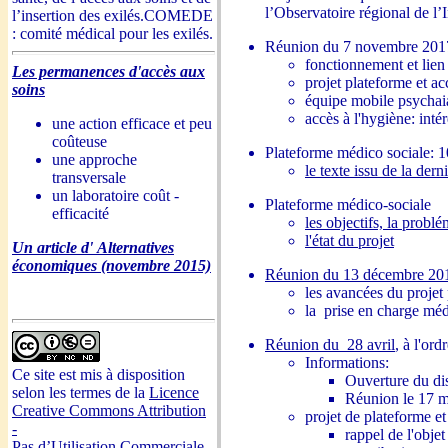
l’Observatoire régional de l’
l’insertion des exilés.COMEDE
: comité médical pour les exilés.
Réunion du 7 novembre 201
fonctionnement et lie
Les permanences d'accès aux
projet plateforme et ac
soins
équipe mobile psychaia
accès à l'hygiène: intér
une action efficace et peu
coûteuse
Plateforme médico sociale: 
une approche
le texte issu de la dern
transversale
un laboratoire coût -
Plateforme médico-sociale
efficacité
les objectifs, la probl
l'état du projet
Un article d' Alternatives
économiques (novembre 2015)
Réunion du 13 décembre 20
les avancées du projet
la prise en charge méd
Réunion du 28 avril
, à l'ord
Informations:
Ce site est mis à disposition
Ouverture du di
selon les termes de la
Licence
Réunion le 17 m
Creative Commons Attribution
projet de plateforme e
-
rappel de l'objet
Pas d’Utilisation Commerciale -