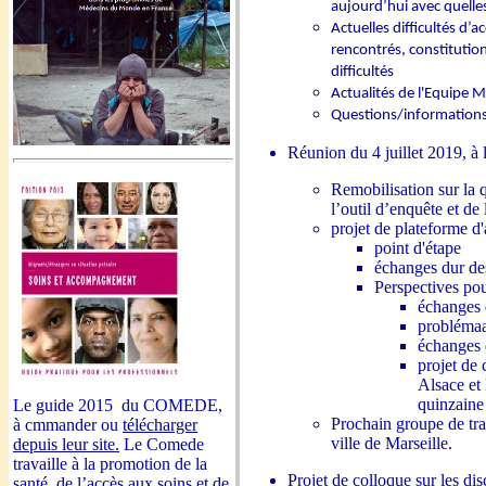
aujourd’hui avec quelle
Actuelles difficultés d’
rencontrés, constitution
difficultés
Actualités de l'Equipe M
Questions/informations 
Réunion du 4 juillet 2019, à l
Remobilisation sur la q
l’outil d’enquête et de 
projet de plateforme 
point d'étape
échanges dur de
Perspectives po
échanges d
problémaa
échanges d
projet de 
Alsace et 
quinzain
Le guide 2015 du COMEDE,
Prochain groupe de tra
à cmmander ou
télécharger
ville de Marseille.
depuis leur site.
Le Comede
travaille à la promotion de la
Projet de colloque sur les di
santé, de l’accès aux soins et de